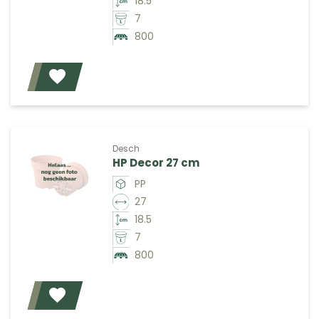
18.5
7
800
Voeg toe
Desch
HP Decor 27 cm
PP
27
18.5
7
800
Voeg toe