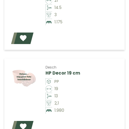
21
14.5
3
1.175
Voeg toe
Desch
HP Decor 19 cm
PP
19
13
2,1
1.980
Voeg toe