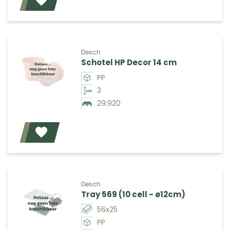
Voeg toe
Desch
Schotel HP Decor 14 cm
PP
3
29.920
Voeg toe
Desch
Tray 569 (10 cell - ø12cm)
56x25
PP