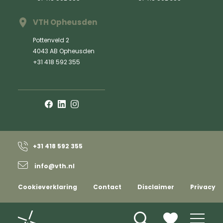
VTH Opheusden
Pottenveld 2
4043 AB Opheusden
+31 418 592 355
+31 418 592 355
info@vth.nl
Cookieverklaring
Contact
Disclaimer
Privacy