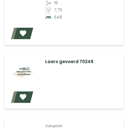
19
7,75
648
Voeg toe
Laars gevoerd 70249
Voeg toe
Vatuplast