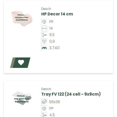
Desch
HP Decor 14 cm
PP
14
9.5
0,9
3.740
Voeg toe
Desch
Tray FV 122 (24 cell - 9x9cm)
56x36
PP
4.5