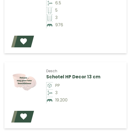
6.5
5
3
976
Voeg toe
Desch
Schotel HP Decor 13 cm
PP
3
19.200
Voeg toe