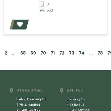
3
550
Voeg toe
2
...
68
69
70
71
72
73
74
...
78
7
VTH Haaften
VTH Tuil
Hertog Karelweg 25
Bouwing 2a
4175 LS Haaften
4176 BA Tuil
+31 418 592 355
+31 418 592 355