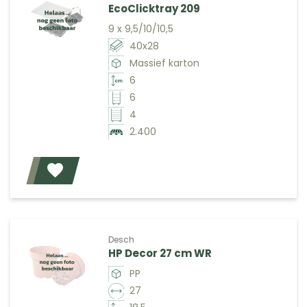
EcoClicktray 209
9 x 9,5/10/10,5
40x28
Massief karton
6
6
4
2.400
Voeg toe
Desch
HP Decor 27 cm WR
PP
27