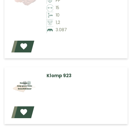
PP
15
10
1,2
3.087
Voeg toe
Klomp 923
Voeg toe