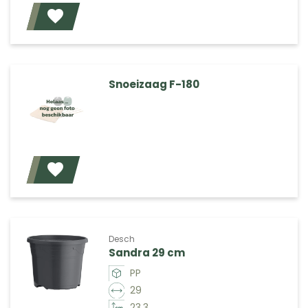
Voeg toe
Snoeizaag F-180
Voeg toe
Desch
Sandra 29 cm
PP
29
23.3