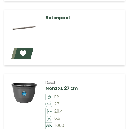
Betonpaal
Voeg toe
Desch
Nora XL 27 cm
PP
27
20.4
6,5
1.000