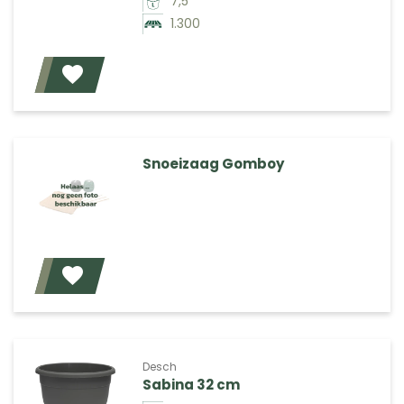
7,5
1.300
Voeg toe
Snoeizaag Gomboy
Voeg toe
Desch
Sabina 32 cm