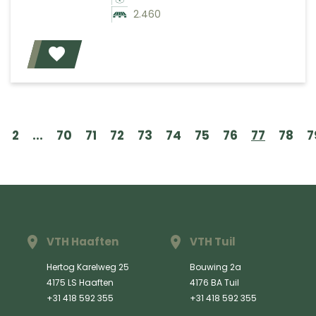
2.460
Voeg toe
2
...
70
71
72
73
74
75
76
77
78
7
VTH Haaften
VTH Tuil
Hertog Karelweg 25
Bouwing 2a
4175 LS Haaften
4176 BA Tuil
+31 418 592 355
+31 418 592 355