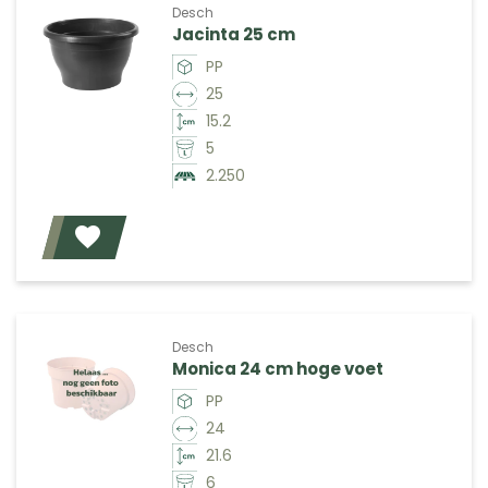
Desch
Jacinta 25 cm
PP
25
15.2
5
2.250
Voeg toe
Desch
Monica 24 cm hoge voet
PP
24
21.6
6