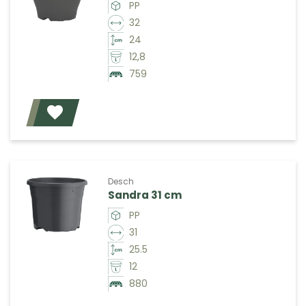
PP
32
24
12,8
759
Voeg toe
Desch
Sandra 31 cm
PP
31
25.5
12
880