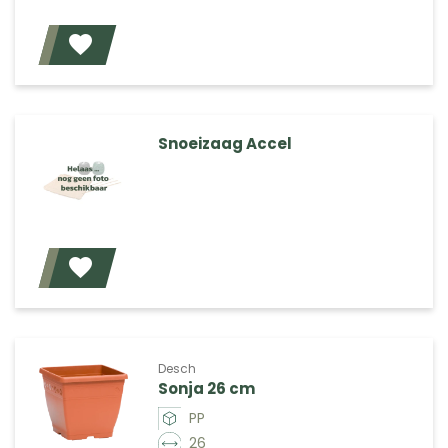
Voeg toe
Snoeizaag Accel
Voeg toe
Desch
Sonja 26 cm
PP
26