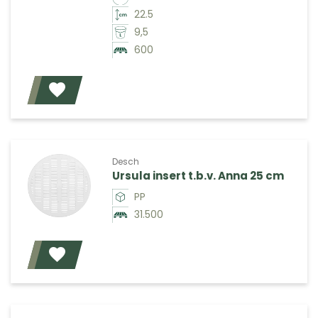
22.5
9,5
600
Voeg toe
Desch
Ursula insert t.b.v. Anna 25 cm
PP
31.500
Voeg toe