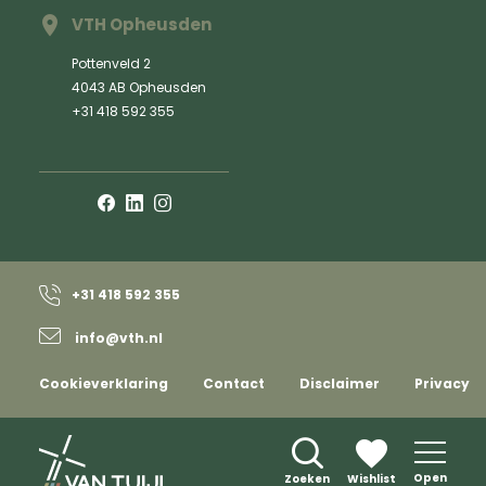
VTH Opheusden
Pottenveld 2
4043 AB Opheusden
+31 418 592 355
+31 418 592 355
info@vth.nl
Cookieverklaring
Contact
Disclaimer
Privacy
Open
Zoeken
Wishlist