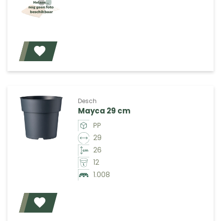
Voeg toe
Desch
Mayca 29 cm
PP
29
26
12
1.008
Voeg toe