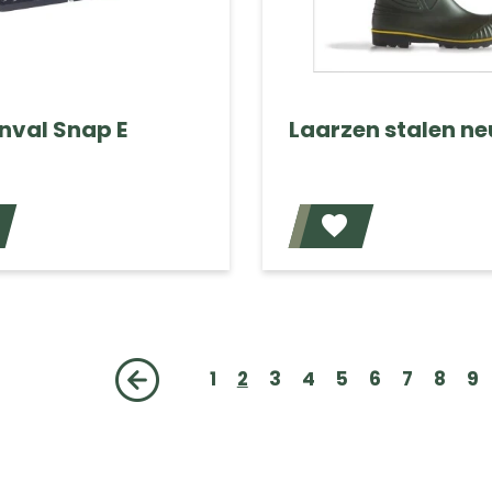
nval Snap E
Laarzen stalen ne
Voeg toe
1
2
3
4
5
6
7
8
9