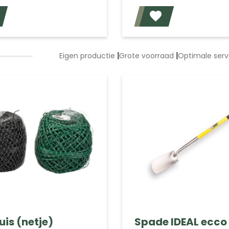
Voeg toe
Eigen productie
|
Grote voorraad
|
Optimale ser
is (netje)
Spade IDEAL ecco