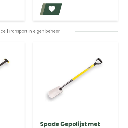
Voeg toe
Voeg toe
vice
|
Transport in eigen beheer
Spade Gepolijst met