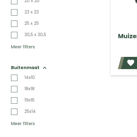
20 x 20
23 x 23
25 x 25
30,5 x 30,5
Muize
Meer filters
Buitenmaat
14x10
18x18
19x16
25x14
Meer filters