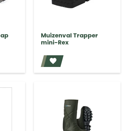
tap
Muizenval Trapper
mini-Rex
Voeg toe
Voeg toe