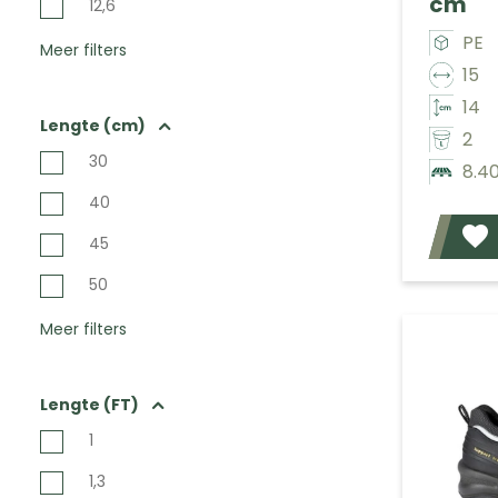
cm
12,6
PE
Meer filters
15
14
Lengte (cm)
2
30
8.4
40
45
50
Meer filters
Lengte (FT)
1
1,3