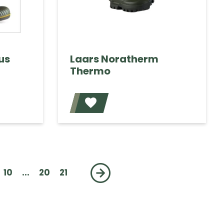
us
Laars Noratherm
Thermo
Voeg toe
Voeg toe
10
...
20
21