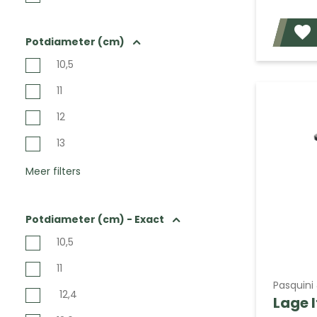
Potdiameter (cm)
10,5
11
12
13
Meer filters
Potdiameter (cm) - Exact
10,5
11
Pasquini 
12,4
Lage I