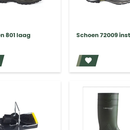
n 801 laag
Schoen 72009 ins
Voeg toe