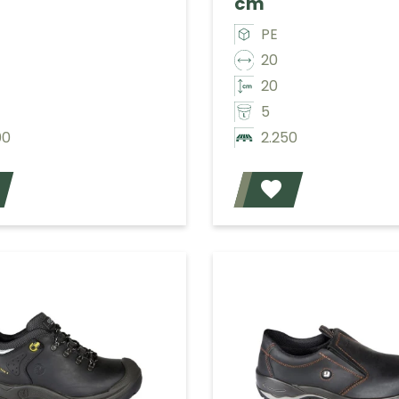
cm
PE
20
20
5
00
2.250
Voeg toe