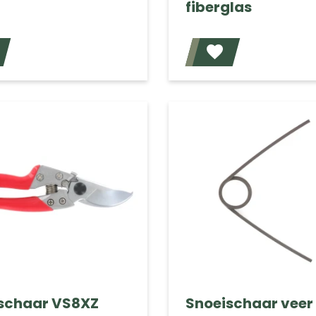
fiberglas
Voeg toe
schaar VS8XZ
Snoeischaar veer