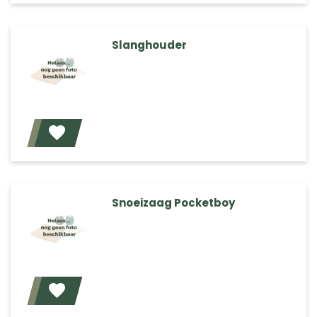
Slanghouder
Voeg toe
Snoeizaag Pocketboy
Voeg toe