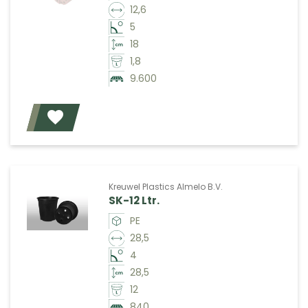
12,6
5
18
1,8
9.600
Voeg toe
Kreuwel Plastics Almelo B.V.
SK-12 Ltr.
PE
28,5
4
28,5
12
840