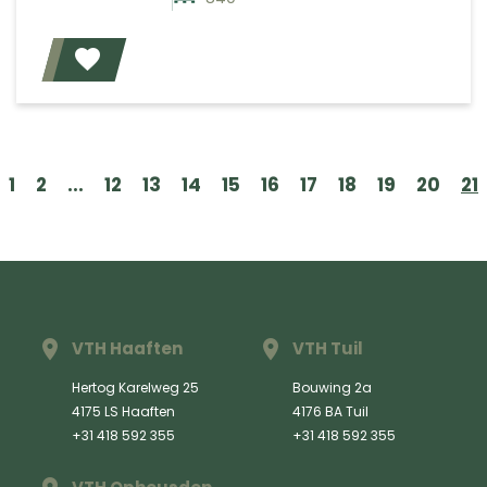
Voeg toe
1
2
...
12
13
14
15
16
17
18
19
20
21
VTH Haaften
VTH Tuil
Hertog Karelweg 25
Bouwing 2a
4175 LS Haaften
4176 BA Tuil
+31 418 592 355
+31 418 592 355