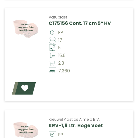
Vatuplast
C175156 Cont. 17 cm 5° HV
PP
17
5
15.6
2,3
7.360
Voeg toe
Kreuwel Plastics Almelo B.V.
KRV-1,8 Ltr. Hoge Voet
PP