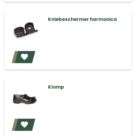
Kniebeschermer harmonica
Voeg toe
Klomp
Voeg toe