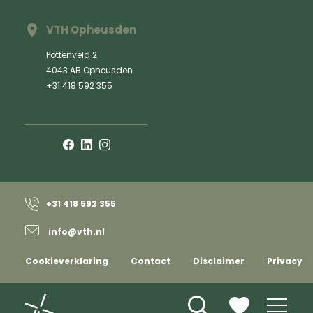
VTH Opheusden
Pottenveld 2
4043 AB Opheusden
+31 418 592 355
+31 418 592 355
info@vth.nl
Cookieverklaring
Contact
Disclaimer
Privacy