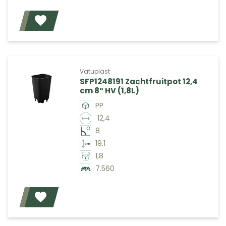
Voeg toe
Vatuplast
SFP1248191 Zachtfruitpot 12,4
cm 8° HV (1,8L)
PP
12,4
8
19.1
1,8
7.560
Voeg toe