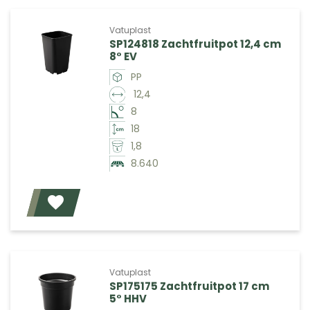
Vatuplast
SP124818 Zachtfruitpot 12,4 cm
8° EV
PP
12,4
8
18
1,8
8.640
Voeg toe
Vatuplast
SP175175 Zachtfruitpot 17 cm
5° HHV