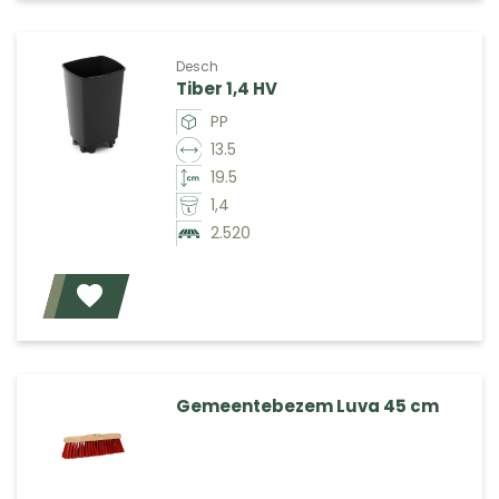
Desch
Tiber 1,4 HV
PP
13.5
19.5
1,4
2.520
Voeg toe
Gemeentebezem Luva 45 cm