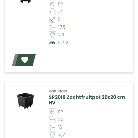
PP
17
5
17.5
2,3
5.712
Voeg toe
Vatuplast
SP2016 Zachtfruitpot 20x20 cm
HV
PP
20
16
4,7