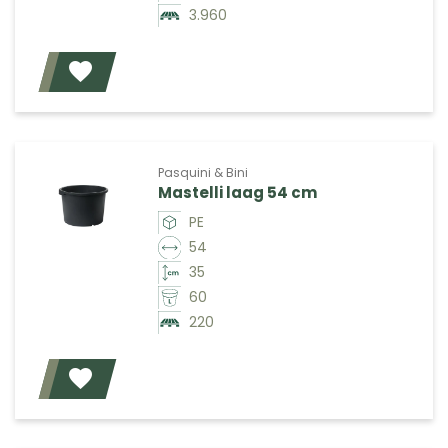
3.960
Voeg toe
Pasquini & Bini
Mastelli laag 54 cm
PE
54
35
60
220
Voeg toe