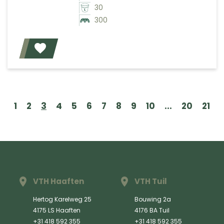
30
300
Voeg toe
1
2
3
4
5
6
7
8
9
10
...
20
21
VTH Haaften
VTH Tuil
Hertog Karelweg 25
Bouwing 2a
4175 LS Haaften
4176 BA Tuil
+31 418 592 355
+31 418 592 355