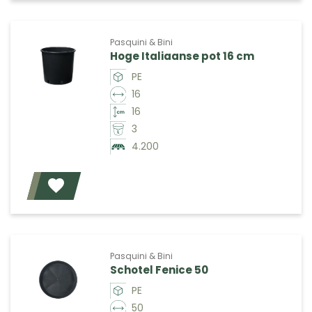
Pasquini & Bini
Hoge Italiaanse pot 16 cm
PE
16
16
3
4.200
Voeg toe
Pasquini & Bini
Schotel Fenice 50
PE
50