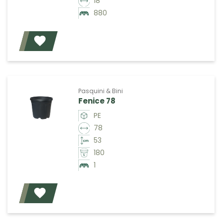
18
880
Voeg toe
Pasquini & Bini
Fenice 78
PE
78
53
180
1
Voeg toe