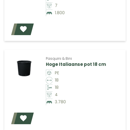
7
1.800
Voeg toe
Pasquini & Bini
Hoge Italiaanse pot 18 cm
PE
18
18
4
3.780
Voeg toe