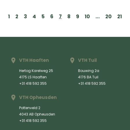
1
2
3
4
5
6
7
8
9
10
...
20
21
VTH Haaften
VTH Tuil
Hertog Karelweg 25
Bouwing 2a
4175 LS Haaften
4176 BA Tuil
+31 418 592 355
+31 418 592 355
VTH Opheusden
Pottenveld 2
4043 AB Opheusden
+31 418 592 355