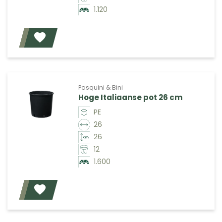
1.120
Voeg toe
Pasquini & Bini
Hoge Italiaanse pot 26 cm
PE
26
26
12
1.600
Voeg toe