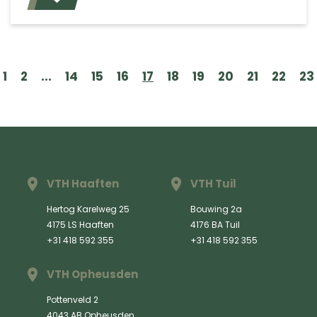
1
2
...
14
15
16
17
18
19
20
21
22
23
VTH Haaften
VTH Tuil
Hertog Karelweg 25
Bouwing 2a
4175 LS Haaften
4176 BA Tuil
+31 418 592 355
+31 418 592 355
VTH Opheusden
Pottenveld 2
4043 AB Opheusden