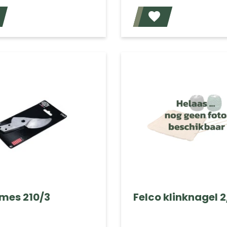
Voeg toe
 mes 210/3
Felco klinknagel 