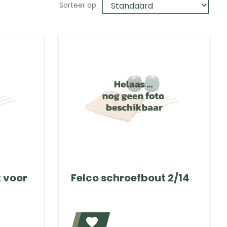
Sorteer op
 voor
Felco schroefbout 2/14
Voeg toe
Voeg toe