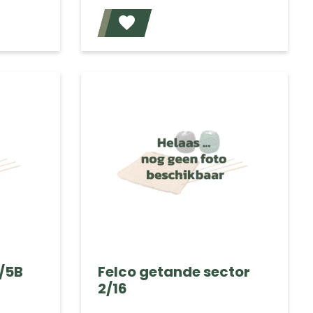
Voeg toe
Voeg toe
2/5B
Felco getande sector
2/16