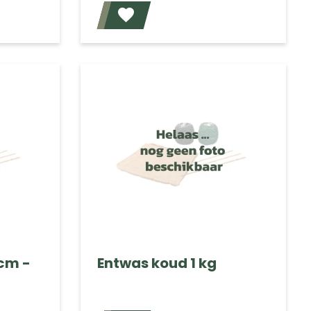
Voeg toe
Voeg toe
cm -
Entwas koud 1 kg