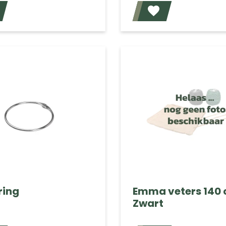
Voeg toe
ring
Emma veters 140 
Zwart