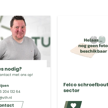
s nodig?
ntact met ons op!
Felco schroefbout
ijsen
sector
 6 204 132 64
k@vth.nl
ontact