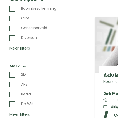
Subcategorie
Boombescherming
Clips
Containerveld
Diversen
Meer filters
Merk
Advie
3M
Neem co
ARS
Dirk Me
Betra
+31
De Wit
dir
Meer filters
C