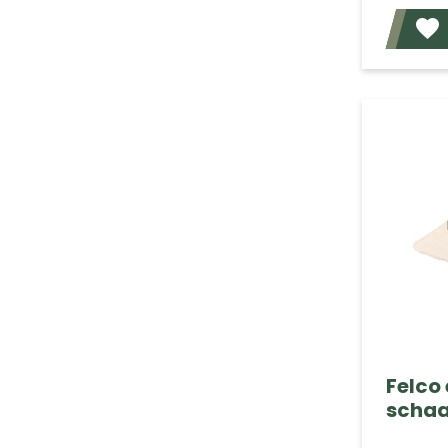
Felco 
schaa