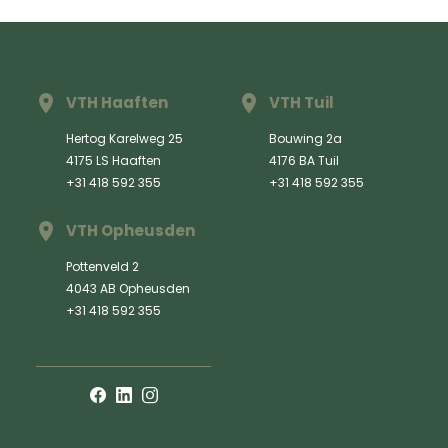
VTH Haaften
VTH Tuil
Hertog Karelweg 25
Bouwing 2a
4175 LS Haaften
4176 BA Tuil
+31 418 592 355
+31 418 592 355
VTH Opheusden
Pottenveld 2
4043 AB Opheusden
+31 418 592 355