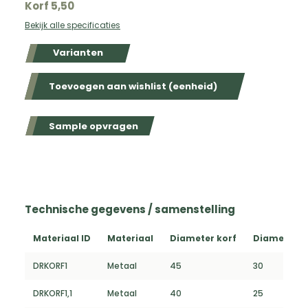
Korf 5,50
Bekijk alle specificaties
Varianten
Toevoegen aan wishlist (eenheid)
Sample opvragen
Technische gegevens / samenstelling
Materiaal ID
Materiaal
Diameter korf
Diameter kl
DRKORF1
Metaal
45
30
DRKORF1,1
Metaal
40
25