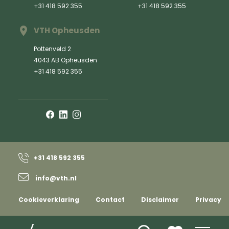
+31 418 592 355
+31 418 592 355
VTH Opheusden
Pottenveld 2
4043 AB Opheusden
+31 418 592 355
+31 418 592 355
info@vth.nl
Cookieverklaring
Contact
Disclaimer
Privacy