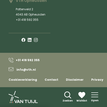
VTH Opheusden
Pottenveld 2
4043 AB Opheusden
+31 418 592 355
+31 418 592 355
info@vth.nl
Cookieverklaring
Contact
Disclaimer
Privacy
Open
Zoeken
Wishlist