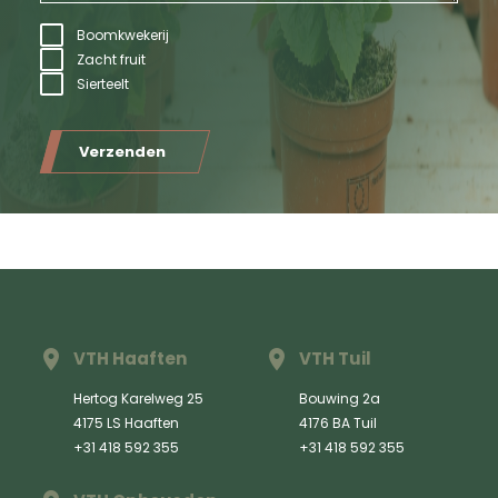
Boomkwekerij
Zacht fruit
Sierteelt
Verzenden
VTH Haaften
VTH Tuil
Hertog Karelweg 25
Bouwing 2a
4175 LS Haaften
4176 BA Tuil
+31 418 592 355
+31 418 592 355