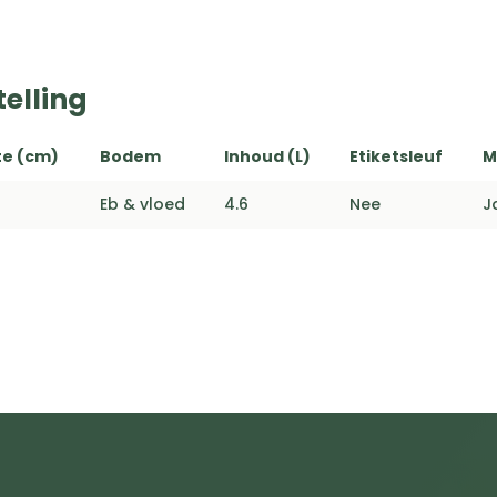
elling
e (cm)
Bodem
Inhoud (L)
Etiketsleuf
M
Eb & vloed
4.6
Nee
J