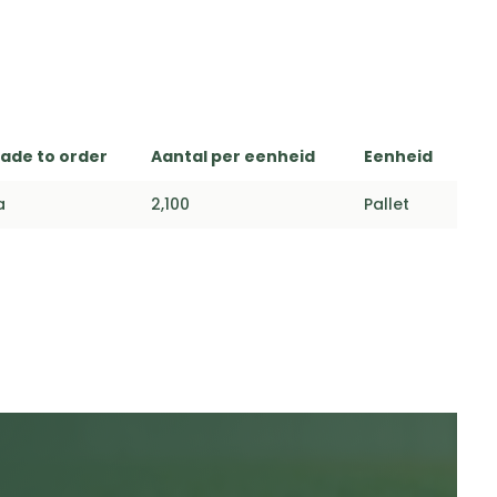
ade to order
Aantal per eenheid
Eenheid
a
2,100
Pallet