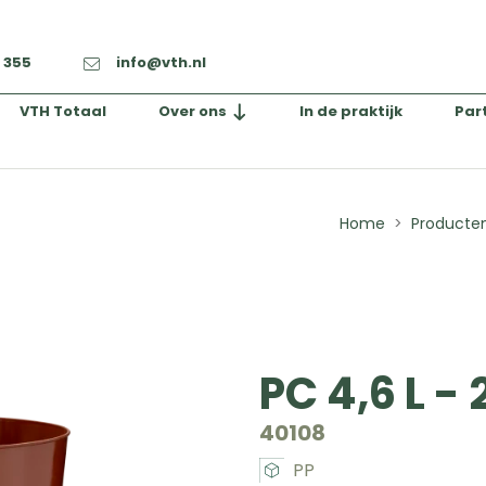
2 355
info@vth.nl
VTH Totaal
Over ons
In de praktijk
Par
Home
Producte
PC 4,6 L -
40108
PP