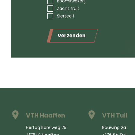
Boomkwekerij
Zacht fruit
Sierteelt
Verzenden
VTH Haaften
VTH Tuil
Hertog Karelweg 25
Bouwing 2a