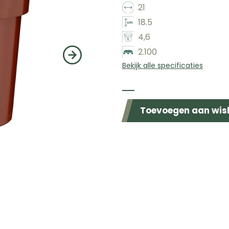
21
18.5
4,6
2.100
Bekijk alle specificaties
Beschikbaar in de volgende kleuren
Toevoegen aan wish