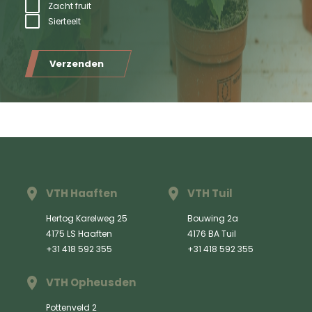
Zacht fruit
Sierteelt
Verzenden
VTH Haaften
VTH Tuil
Hertog Karelweg 25
Bouwing 2a
4175 LS Haaften
4176 BA Tuil
+31 418 592 355
+31 418 592 355
VTH Opheusden
Pottenveld 2