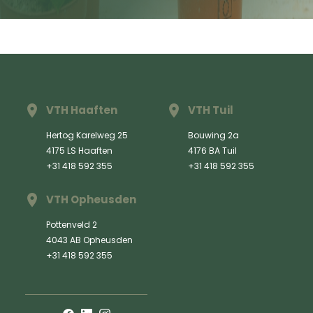
VTH Haaften
VTH Tuil
Hertog Karelweg 25
Bouwing 2a
4175 LS Haaften
4176 BA Tuil
+31 418 592 355
+31 418 592 355
VTH Opheusden
Pottenveld 2
4043 AB Opheusden
+31 418 592 355