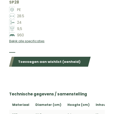
SP28
PE
28.5
24
9,5
960
Bekijk alle specificaties
Beschikbaar in de volgende kleuren
Toevoegen aan wishlist (eenheid)
Technische gegevens / samenstelling
Materiaal
Diameter (cm)
Hoogte (cm)
Inhoud (L)