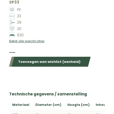
SP33
PE
33
29
20
630
Bekijk alle specificaties
Beschikbaar in de volgende kleuren
Toevoegen aan wishlist (eenheid)
Technische gegevens / samenstelling
Materiaal
Diameter (cm)
Hoogte (cm)
Inhoud (L)