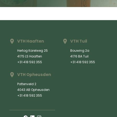
VTH Haaften
VTH Tuil
Hertog Karelweg 25
Bouwing 2a
4175 LS Haaften
4176 BA Tuil
+31 418 592 355
+31 418 592 355
VTH Opheusden
Pottenveld 2
4043 AB Opheusden
+31 418 592 355