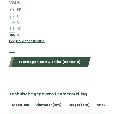
VA110
PE
65
51
110
160
Bekijk alle specificaties
Beschikbaar in de volgende kleuren
Toevoegen aan wishlist (eenheid)
Technische gegevens / samenstelling
Materiaal
Diameter (cm)
Hoogte (cm)
Inhoud (L)