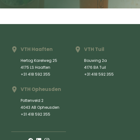
VTH Haaften
VTH Tuil
Hertog Karelweg 25
Bouwing 2a
4175 LS Haaften
4176 BA Tuil
+31 418 592 355
+31 418 592 355
VTH Opheusden
Pottenveld 2
4043 AB Opheusden
+31 418 592 355