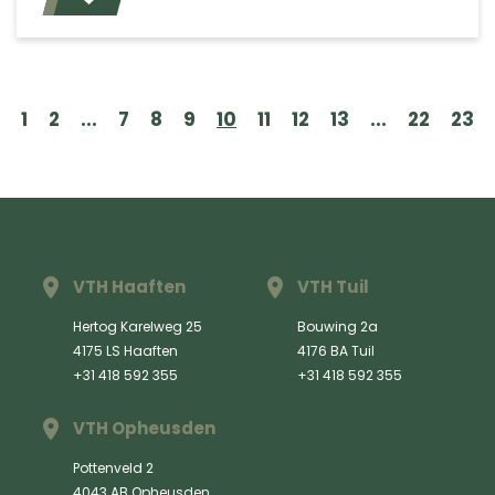
1
2
...
7
8
9
10
11
12
13
...
22
23
VTH Haaften
VTH Tuil
Hertog Karelweg 25
Bouwing 2a
4175 LS Haaften
4176 BA Tuil
+31 418 592 355
+31 418 592 355
VTH Opheusden
Pottenveld 2
4043 AB Opheusden