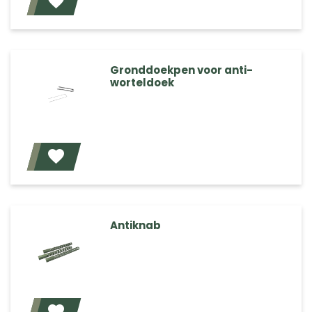
Voeg toe
Gronddoekpen voor anti-
worteldoek
Voeg toe
Antiknab