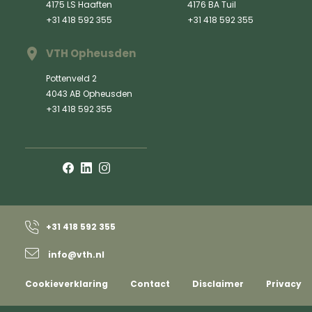
4175 LS Haaften
4176 BA Tuil
+31 418 592 355
+31 418 592 355
VTH Opheusden
Pottenveld 2
4043 AB Opheusden
+31 418 592 355
+31 418 592 355
info@vth.nl
Cookieverklaring
Contact
Disclaimer
Privacy