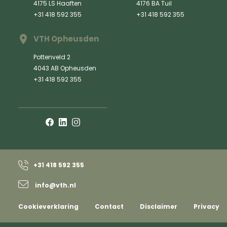
4175 LS Haaften
4176 BA Tuil
+31 418 592 355
+31 418 592 355
VTH Opheusden
Pottenveld 2
4043 AB Opheusden
+31 418 592 355
+31 418 592 355
info@vth.nl
Cookieverklaring
Contact
Disclaimer
Privacy