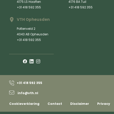
4175 LS Haaften
4176 BA Tuil
+31 418 592 355
+31 418 592 355
VTH Opheusden
Pottenveld 2
4043 AB Opheusden
+31 418 592 355
+31 418 592 355
info@vth.nl
Cookieverklaring
Contact
Disclaimer
Privacy