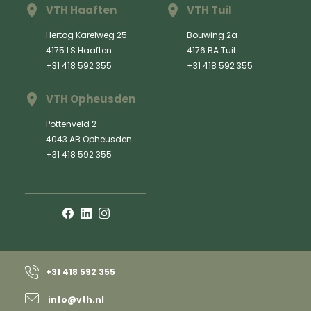
VTH Haaften
VTH Tuil
Hertog Karelweg 25
Bouwing 2a
4175 LS Haaften
4176 BA Tuil
+31 418 592 355
+31 418 592 355
VTH Opheusden
Pottenveld 2
4043 AB Opheusden
+31 418 592 355
+31 418 592 355
info@vth.nl