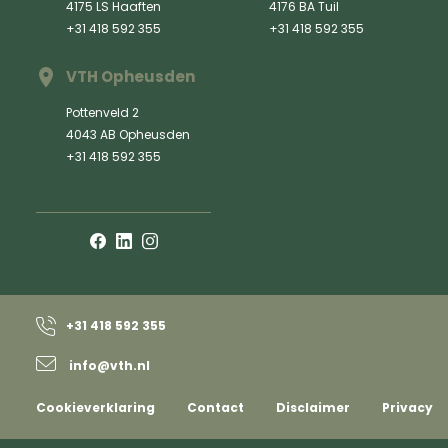
4175 LS Haaften
4176 BA Tuil
+31 418 592 355
+31 418 592 355
VTH Opheusden
Pottenveld 2
4043 AB Opheusden
+31 418 592 355
+31 418 592 355
info@vth.nl
Cookieverklaring
Contact
Disclaimer
Privacy