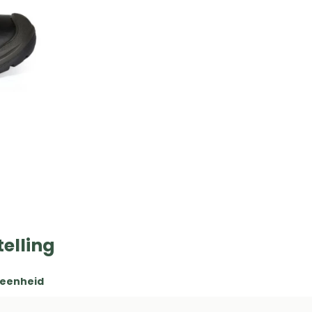
elling
 eenheid