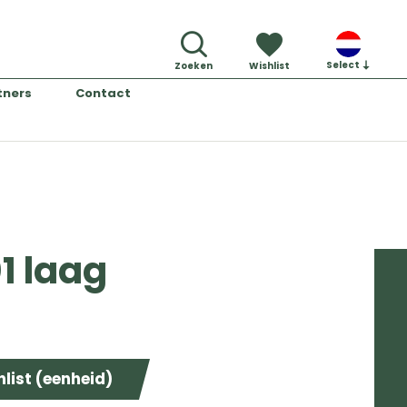
Select
Zoeken
Wishlist
tners
Contact
1 laag
list (eenheid)