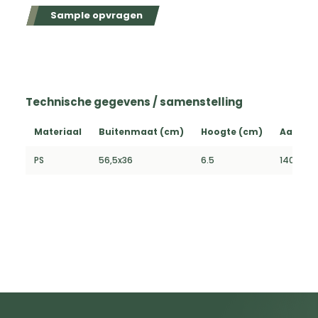
Sample opvragen
Technische gegevens / samenstelling
Materiaal
Buitenmaat (cm)
Hoogte (cm)
Aantal 
PS
56,5x36
6.5
140