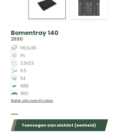
Bomentray 140
2690
56,5x36
PS
3,3x3,5
6.5
54
688
960
Bekijk alle specificaties
Beschikbaar in de volgende kleuren
Toevoegen aan wishlist (eenheid)