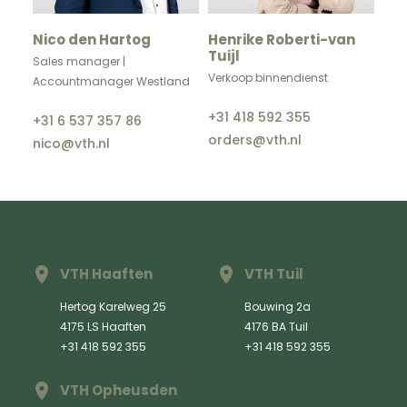
Nico den Hartog
Henrike Roberti-van
Tuijl
Sales manager |
Verkoop binnendienst
Accountmanager Westland
+31 418 592 355
+31 6 537 357 86
orders@vth.nl
nico@vth.nl
VTH Haaften
VTH Tuil
Hertog Karelweg 25
Bouwing 2a
4175 LS Haaften
4176 BA Tuil
+31 418 592 355
+31 418 592 355
VTH Opheusden