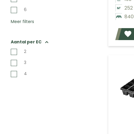
252
6
840
Meer filters
Aantal per EC
2
3
4