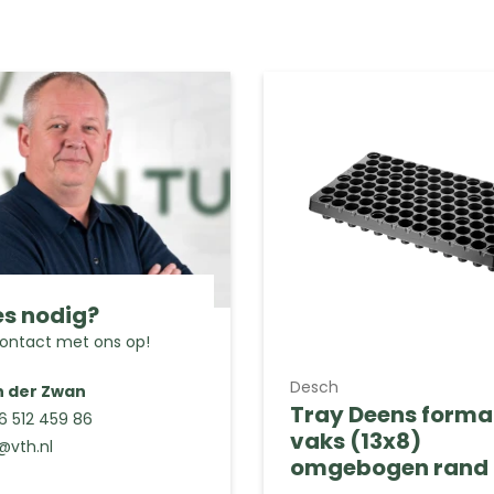
s nodig?
ntact met ons op!
Desch
n der Zwan
Tray Deens forma
 6 512 459 86
vaks (13x8)
@vth.nl
omgebogen rand