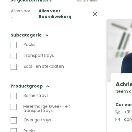
Je gekozen filters
Wis alle filters
Alles voor
Alles voor
...
Boomkwekerij
Subcategorie
Packs
Transporttrays
Zaai- en stekplaten
Advie
Productgroep
Neem co
Bomentrays
Cor va
Meermalige kweek- en
transporttrays
+31
cor
Overige trays
Packs