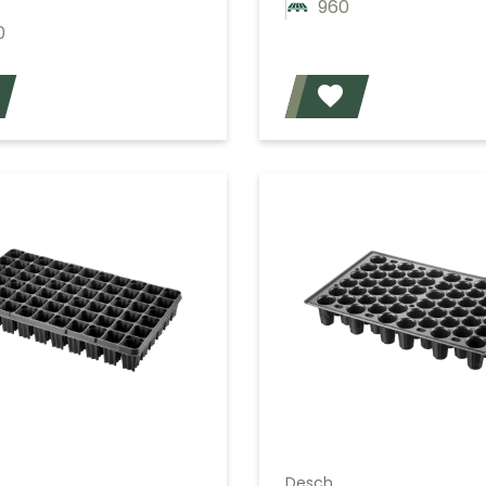
960
0
Voeg toe
Desch