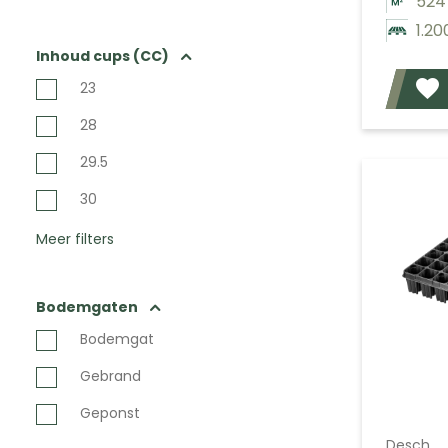
524
1.20
Inhoud cups (CC)
23
28
29.5
30
Meer filters
Bodemgaten
Bodemgat
Gebrand
Geponst
Desch