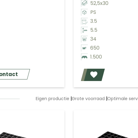
52,5x30
PS
3.5
5.5
34
650
1.500
ontact
Eigen productie
|
Grote voorraad
|
Optimale ser