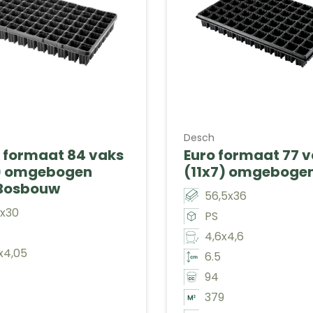
Desch
 formaat 84 vaks
Euro formaat 77 
) omgebogen
(11x7) omgeboge
Bosbouw
56,5x36
5x30
PS
4,6x4,6
x4,05
6.5
94
379