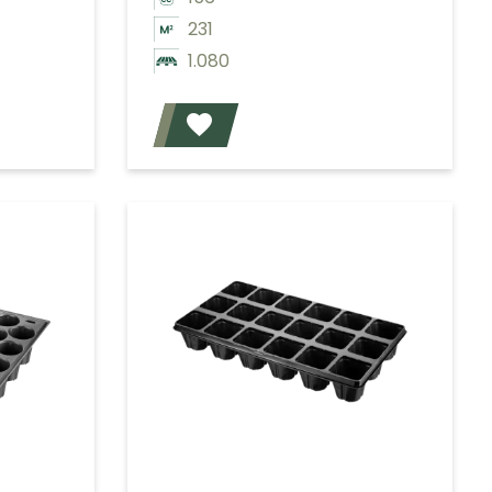
231
1.080
Voeg toe
Voeg toe