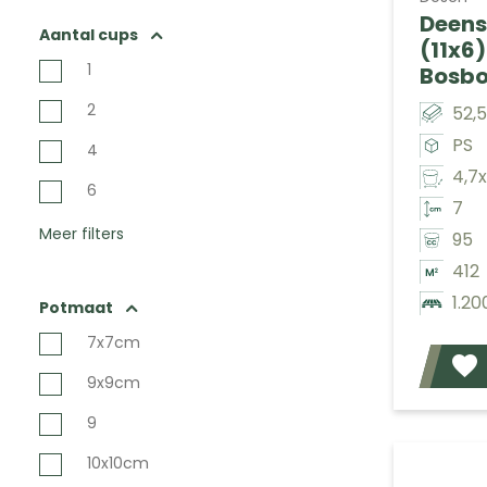
Deens
Aantal cups
(11x6
1
Bosb
2
52,
PS
4
4,7
6
7
Meer filters
95
412
1.20
Potmaat
7x7cm
9x9cm
9
10x10cm