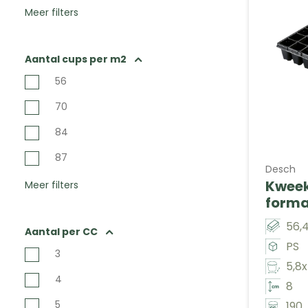
Meer filters
Aantal cups per m2
56
70
84
87
Desch
Kweek
Meer filters
forma
56,4
Aantal per CC
PS
3
5,8x
4
8
5
190