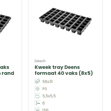
Desch
vaks
Kweek tray Deens
 rand
formaat 40 vaks (8x5)
56x31
PS
5,5x5,5
6
156