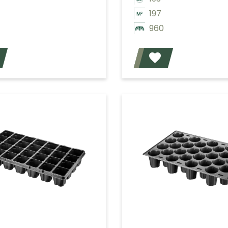
197
960
Voeg toe