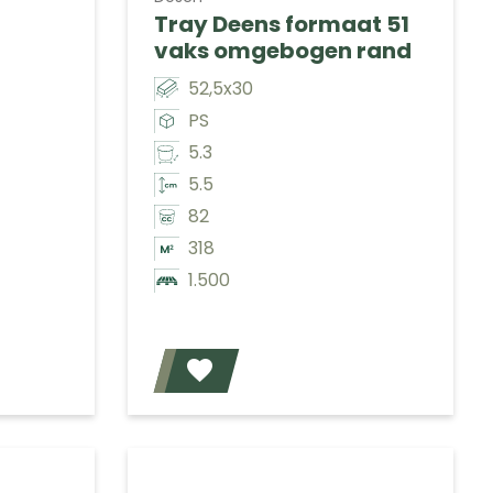
Tray Deens formaat 51
vaks omgebogen rand
52,5x30
PS
5.3
5.5
82
318
1.500
Voeg toe
Voeg toe