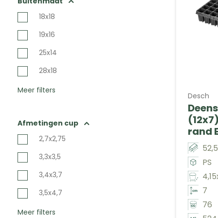
Buitenmaat
18x18
19x16
25x14
28x18
Meer filters
Desch
Deens
(12x7
Afmetingen cup
rand 
2,7x2,75
52,
3,3x3,5
PS
3,4x3,7
4,15
7
3,5x4,7
76
Meer filters