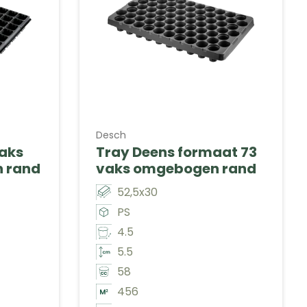
Desch
vaks
Tray Deens formaat 73
n rand
vaks omgebogen rand
52,5x30
PS
4.5
5.5
58
456