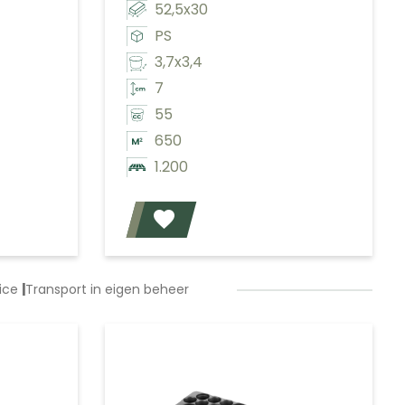
52,5x30
PS
3,7x3,4
7
55
650
1.200
Voeg toe
Voeg toe
vice
|
Transport in eigen beheer