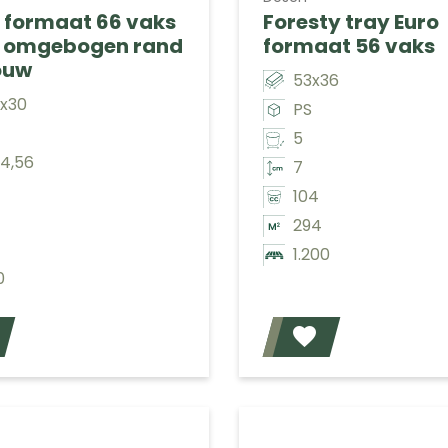
 formaat 66 vaks
Foresty tray Euro
) omgebogen rand
formaat 56 vaks
ouw
53x36
5x30
PS
5
x4,56
7
104
294
1.200
0
Voeg toe