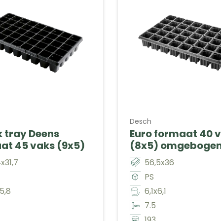
Desch
 tray Deens
Euro formaat 40 
at 45 vaks (9x5)
(8x5) omgebogen
x31,7
56,5x36
PS
5,8
6,1x6,1
7.5
193