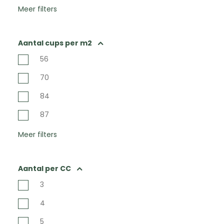
Meer filters
Aantal cups per m2
56
70
84
87
Meer filters
Aantal per CC
3
4
5