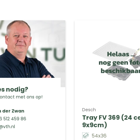
s nodig?
ntact met ons op!
Desch
n der Zwan
Tray FV 369 (24 ce
 6 512 459 86
9x9cm)
@vth.nl
54x36