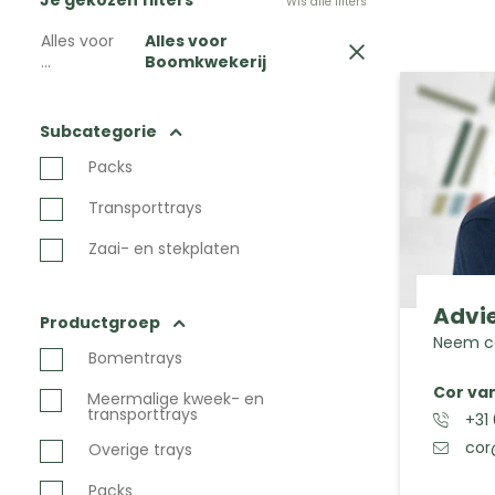
Je gekozen filters
Wis alle filters
Alles voor
Alles voor
...
Boomkwekerij
Subcategorie
Packs
Transporttrays
Zaai- en stekplaten
Advie
Productgroep
Neem co
Bomentrays
Cor va
Meermalige kweek- en
transporttrays
+31
cor
Overige trays
Packs