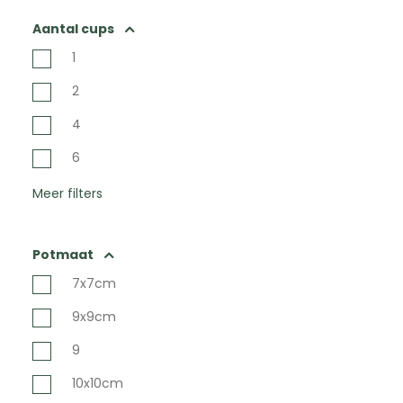
Aantal cups
1
2
4
6
Meer filters
Potmaat
7x7cm
9x9cm
9
10x10cm