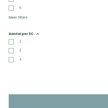
6
Meer filters
Aantal per EC
2
3
4