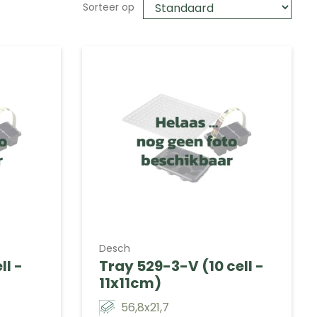
Sorteer op
Desch
ll -
Tray 529-3-V (10 cell -
11x11cm)
56,8x21,7