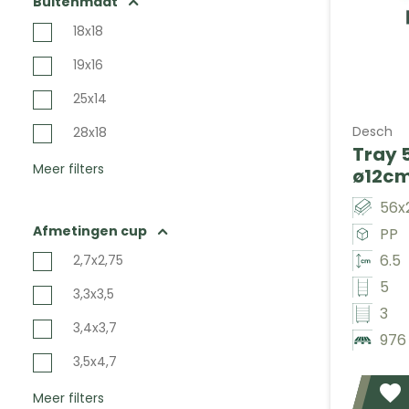
Buitenmaat
18x18
19x16
25x14
Desch
28x18
Tray 5
Meer filters
ø12c
56x
Afmetingen cup
PP
6.5
2,7x2,75
5
3,3x3,5
3
3,4x3,7
976
3,5x4,7
Meer filters