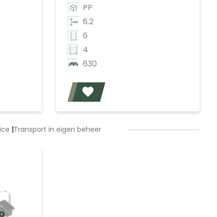
PP
6.2
6
4
630
Voeg toe
Voeg toe
vice
|
Transport in eigen beheer