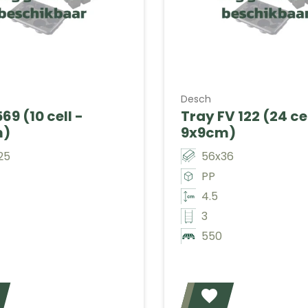
Desch
69 (10 cell -
Tray FV 122 (24 cel
m)
9x9cm)
25
56x36
PP
4.5
3
550
Voeg toe