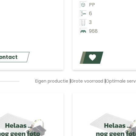
PP
6
3
968
ontact
Eigen productie
|
Grote voorraad
|
Optimale ser