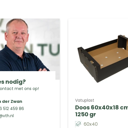
s nodig?
ntact met ons op!
Vatuplast
n der Zwan
Doos 60x40x18 cm
 6 512 459 86
1250 gr
@vth.nl
60x40