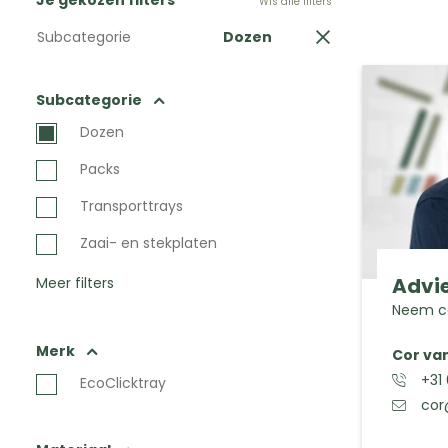
Je gekozen filters
Wis alle filters
Subcategorie
Dozen
Subcategorie
Dozen
Packs
Transporttrays
Zaai- en stekplaten
Advie
Meer filters
Neem co
Merk
Cor va
+31
EcoClicktray
cor