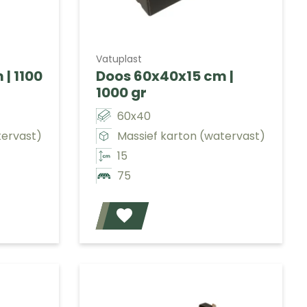
Vatuplast
| 1100
Doos 60x40x15 cm |
1000 gr
60x40
tervast)
Massief karton (watervast)
15
75
Voeg toe
Voeg toe