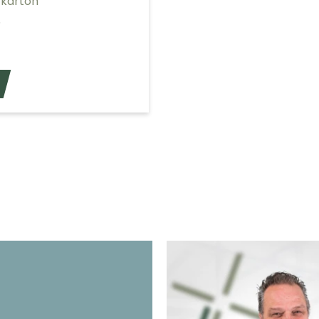
fkarton
5
Voeg toe