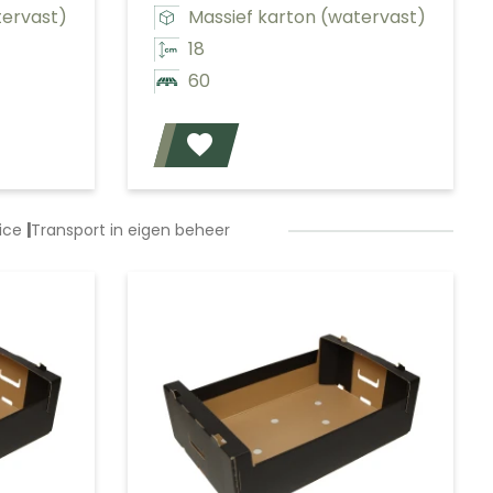
tervast)
Massief karton (watervast)
18
60
Voeg toe
Voeg toe
vice
|
Transport in eigen beheer