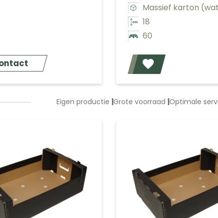
Massief karton (wa
18
60
ontact
Eigen productie
|
Grote voorraad
|
Optimale ser