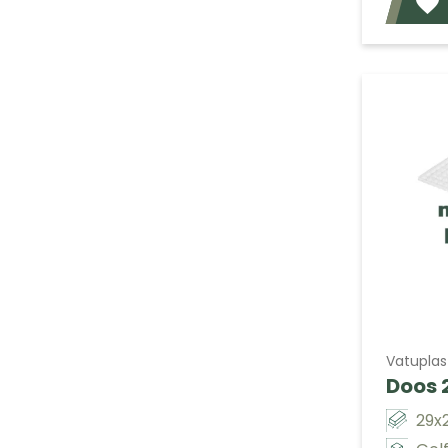
Vatuplas
Doos 
29x