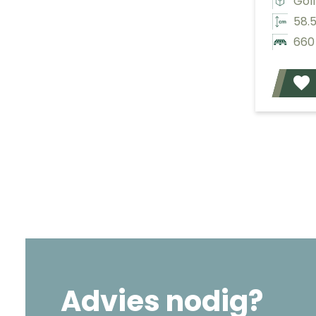
Gol
58.
660
Advies nodig?