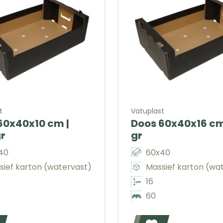
t
Vatuplast
60x40x10 cm |
Doos 60x40x16 cm 
gr
gr
40
60x40
sief karton (watervast)
Massief karton (wa
16
60