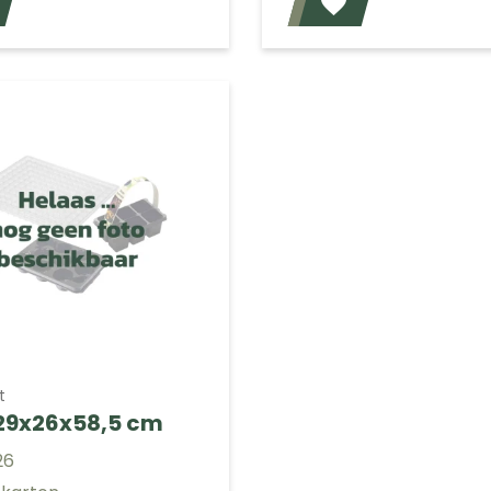
Voeg toe
t
29x26x58,5 cm
26