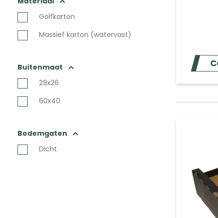
Materiaal
Golfkarton
Massief karton (watervast)
C
Buitenmaat
29x26
60x40
Bodemgaten
Dicht