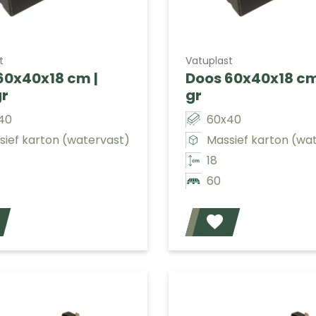
t
Vatuplast
60x40x18 cm |
Doos 60x40x18 cm 
gr
gr
40
60x40
sief karton (watervast)
Massief karton (wa
18
60
Voeg toe