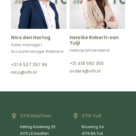
Nico den Hartog
Henrike Roberti-van
Tuijl
Sales manager |
Verkoop binnendienst
Accountmanager Westland
+31 418 592 355
+31 6 537 357 86
orders@vth.nl
nico@vth.nl
VTH Haaften
VTH Tuil
Hertog Karelweg 25
Bouwing 2a
4175 LS Haaften
4176 BA Tuil