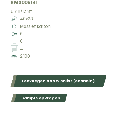
KM4006181
6 x 11/12 8°
40x28
Massief karton
6
6
4
2.100
Beschikbaar in de volgende kleuren
Toevoegen aan wishlist (eenheid)
Sample opvragen