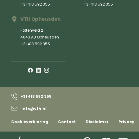
+31 418 592 355
+31 418 592 355
VTH Opheusden
Pottenveld 2
4043 AB Opheusden
+31 418 592 355
+31 418 592 355
info@vth.nl
Cookieverklaring
Contact
Disclaimer
Privacy