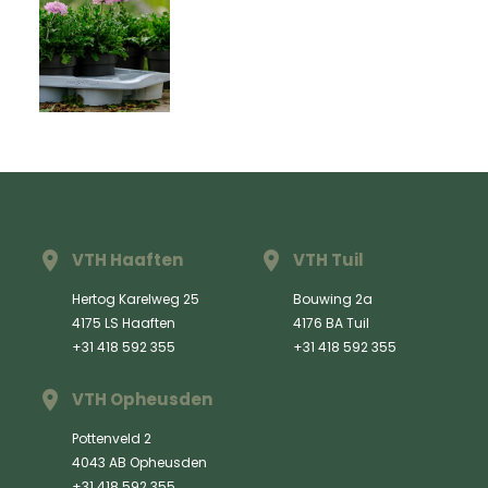
VTH Haaften
VTH Tuil
Hertog Karelweg 25
Bouwing 2a
4175 LS Haaften
4176 BA Tuil
+31 418 592 355
+31 418 592 355
VTH Opheusden
Pottenveld 2
4043 AB Opheusden
+31 418 592 355