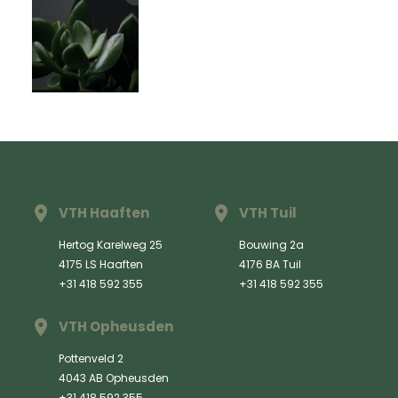
VTH Haaften
VTH Tuil
Hertog Karelweg 25
Bouwing 2a
4175 LS Haaften
4176 BA Tuil
+31 418 592 355
+31 418 592 355
VTH Opheusden
Pottenveld 2
4043 AB Opheusden
+31 418 592 355