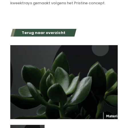
kweektrays gemaakt volgens het Pristine concept.
Terug naar overzicht