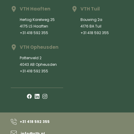
VTH Haaften
VTH Tuil
Hertog Karelweg 25
Bouwing 2a
4175 LS Haaften
4176 BA Tuil
+31 418 592 355
+31 418 592 355
VTH Opheusden
Pottenveld 2
4043 AB Opheusden
+31 418 592 355
+31 418 592 355
info@vth.nl