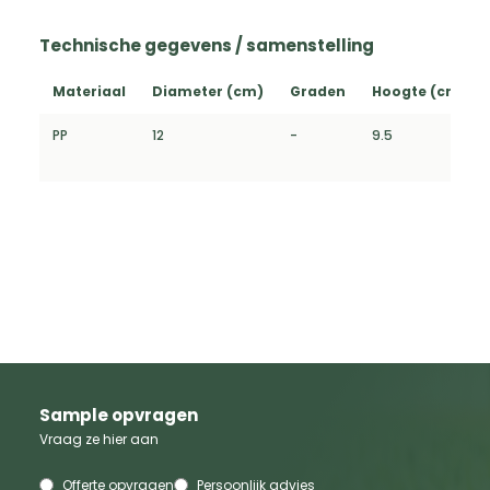
Technische gegevens / samenstelling
Materiaal
Diameter (cm)
Graden
Hoogte (cm)
PP
12
-
9.5
Sample opvragen
Vraag ze hier aan
Offerte opvragen
Persoonlijk advies