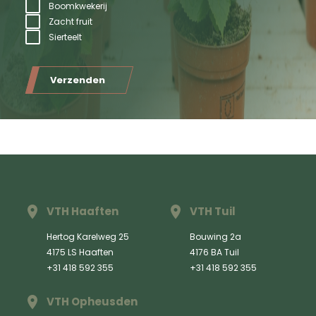
Boomkwekerij
Zacht fruit
Sierteelt
Verzenden
VTH Haaften
VTH Tuil
Hertog Karelweg 25
Bouwing 2a
4175 LS Haaften
4176 BA Tuil
+31 418 592 355
+31 418 592 355
VTH Opheusden