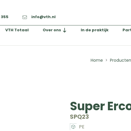
2 355
info@vth.nl
VTH Totaal
Over ons
In de praktijk
Par
Home
Producte
Super Erco
SPQ23
PE