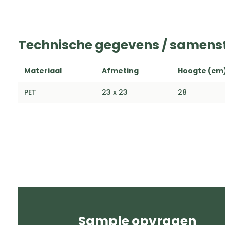
Technische gegevens / samenst
Materiaal
Afmeting
Hoogte (cm
PET
23 x 23
28
Sample opvragen