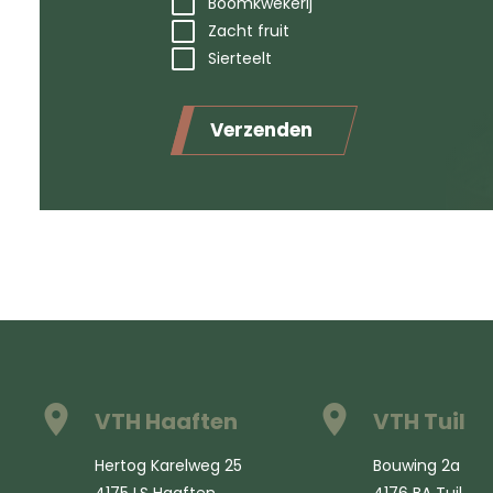
Boomkwekerij
Zacht fruit
Sierteelt
Verzenden
VTH Haaften
VTH Tuil
Hertog Karelweg 25
Bouwing 2a