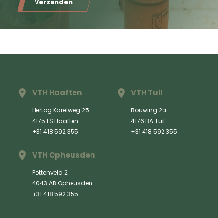
Verzenden
VTH Haaften
VTH Tuil
Hertog Karelweg 25
Bouwing 2a
4175 LS Haaften
4176 BA Tuil
+31 418 592 355
+31 418 592 355
VTH Opheusden
Pottenveld 2
4043 AB Opheusden
+31 418 592 355