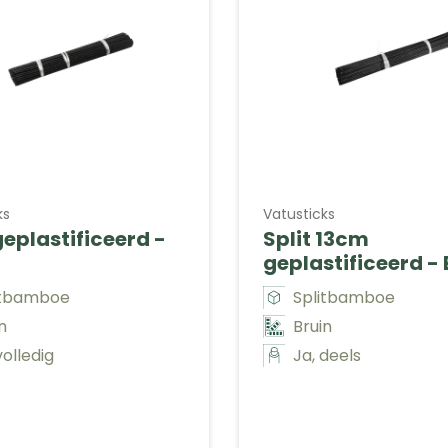
ks
Vatusticks
geplastificeerd -
Split 13cm
geplastificeerd - 
itbamboe
Splitbamboe
n
Bruin
volledig
Ja, deels