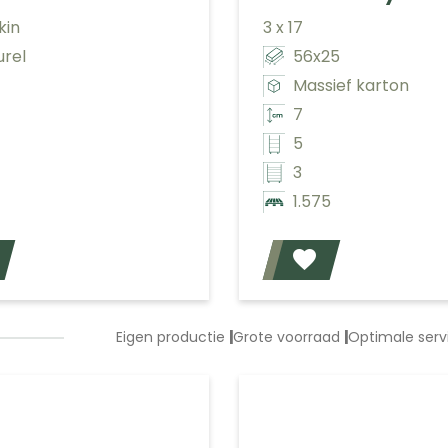
kin
3 x 17
urel
56x25
Massief karton
7
5
3
1.575
Voeg toe
Eigen productie
|
Grote voorraad
|
Optimale ser