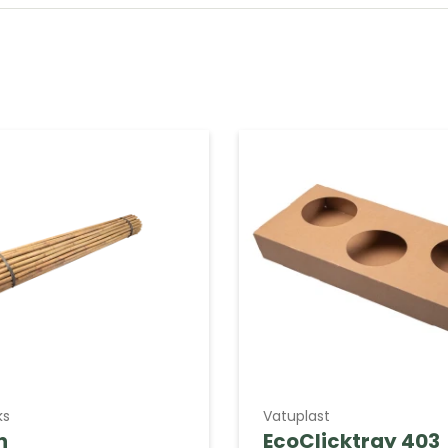
ks
Vatuplast
n
EcoClicktray 403