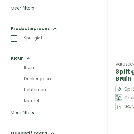
Meer filters
Productieproces
Spuitgiet
Kleur
Vatustic
Bruin
Split 
Bruin
Donkergroen
Spl
Lichtgroen
Brui
Naturel
Ja, 
Meer filters
Geplastificeerd