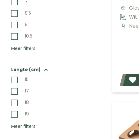
7
Glas
8.5
Wit
9
Nee
10.5
Meer filters
Lengte (cm)
15
17
18
19
Meer filters