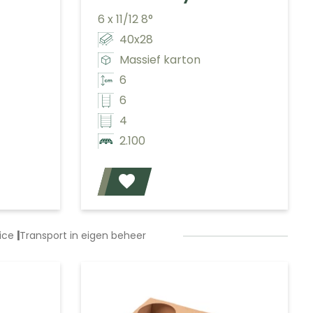
6 x 11/12 8°
40x28
Massief karton
6
6
4
2.100
Voeg toe
Voeg toe
vice
|
Transport in eigen beheer