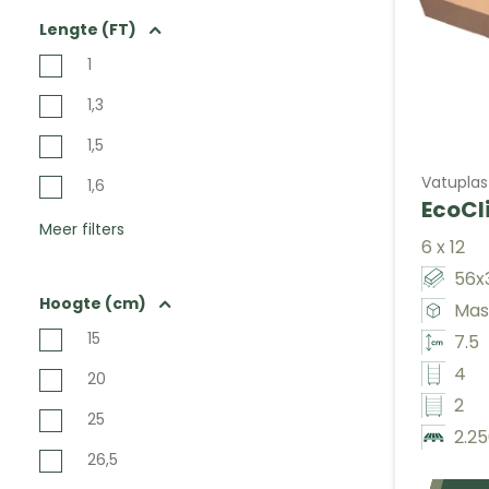
Lengte (FT)
1
1,3
1,5
Vatuplas
1,6
EcoCl
Meer filters
6 x 12
56x3
Hoogte (cm)
Mas
15
7.5
4
20
2
25
2.2
26,5