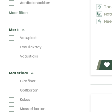
Aardbeienbakken
Ton
Meer filters
Nat
Nee
Merk
Vatuplast
EcoClicktray
Vatusticks
Materiaal
Glasfiber
Golfkarton
Kokos
Massief karton