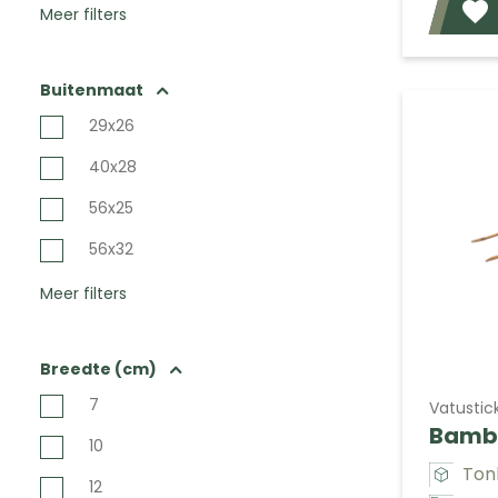
Meer filters
Buitenmaat
29x26
40x28
56x25
56x32
Meer filters
Breedte (cm)
7
Vatustic
Bambo
10
Ton
12