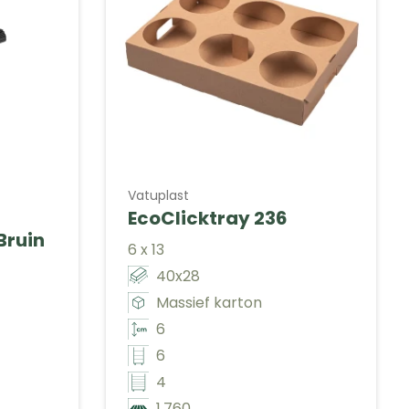
Vatuplast
EcoClicktray 236
Bruin
6 x 13
40x28
Massief karton
6
6
4
1.760