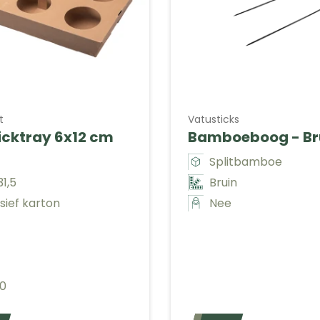
t
Vatusticks
icktray 6x12 cm
Bamboeboog - Br
Splitbamboe
1,5
Bruin
sief karton
Nee
50