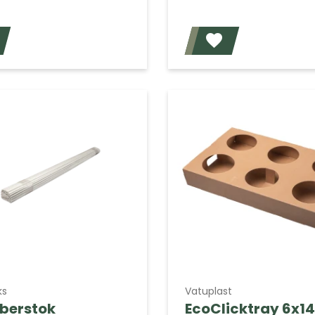
Voeg toe
ks
Vatuplast
iberstok
EcoClicktray 6x1