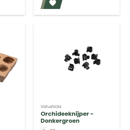
Voeg toe
Voeg toe
Vatusticks
Orchideeknijper -
Donkergroen