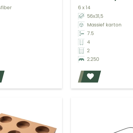
fiber
6 x 14
56x31,5
Massief karton
7.5
4
2
2.250
Voeg toe