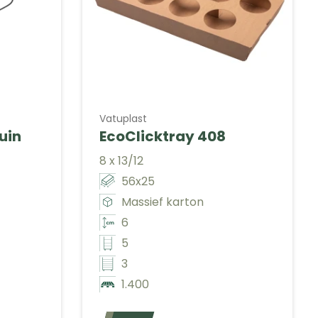
Vatuplast
uin
EcoClicktray 408
8 x 13/12
56x25
Massief karton
6
5
3
1.400