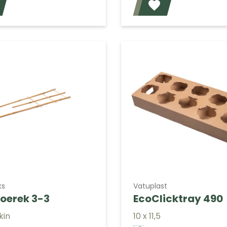
Voeg toe
ks
Vatuplast
erek 3-3
EcoClicktray 490
kin
10 x 11,5