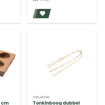
Voeg toe
Voeg toe
Vatusticks
4 cm
Tonkinboog dubbel