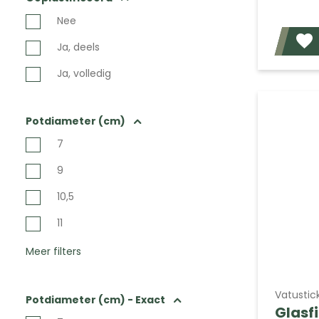
Nee
Ja, deels
Ja, volledig
Potdiameter (cm)
7
9
10,5
11
Meer filters
Vatustic
Potdiameter (cm) - Exact
Glasf