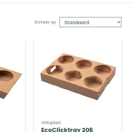
Sorteer op
Vatuplast
EcoClicktray 206